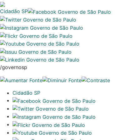
Cidadão SP
/governosp
Cidadão SP