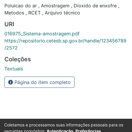
Poluicao do ar
,
Amostragem
,
Dioxido de enxofre
,
Metodos
,
RCET
,
Arquivo técnico
URI
016975_Sistema-amostragem.pdf
https://repositorio.cetesb.sp.gov.br/handle/123456789
/2572
Coleções
Textuais
Página do item completo
Coletamos e processamos suas informações pessoais para os
seguintes propósitos:
Autenticação, Preferências,