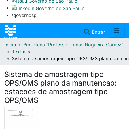
/governosp
(current)
Entrar
Início
Biblioteca “Professor Lucas Nogueira Garcez”
Home
Textuais
Sistema de amostragem tipo OPS/OMS plano da man
Coleções
Sistema de amostragem tipo
Repositório
OPS/OMS plano da manutencao:
estacoes de amostragem tipo
Doações/Aquisições
OPS/OMS
Fale Conosco