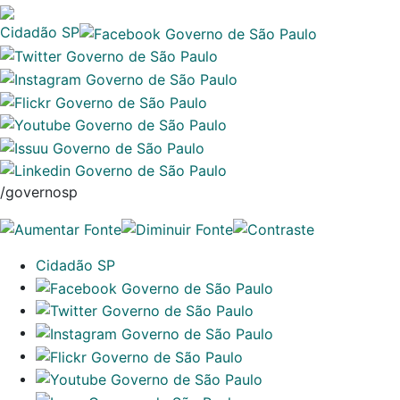
Cidadão SP
/governosp
Cidadão SP