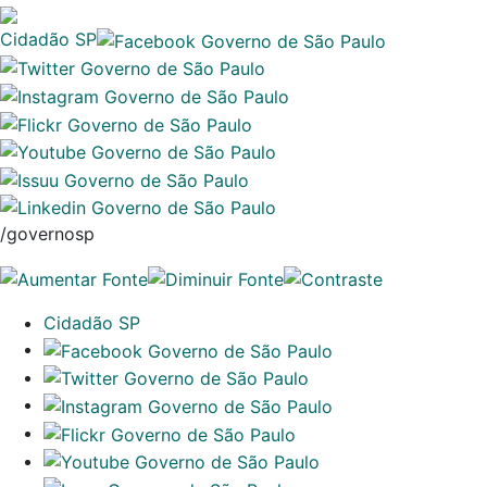
Cidadão SP
/governosp
Cidadão SP