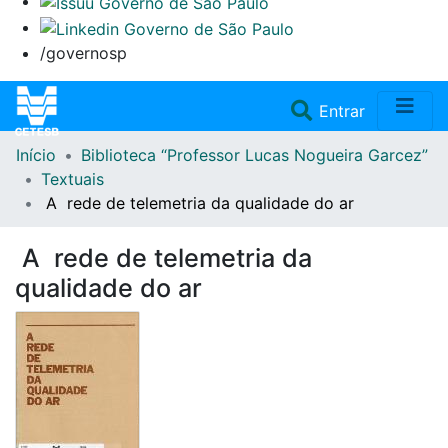
/governosp
(current)
Entrar
Início
Biblioteca “Professor Lucas Nogueira Garcez”
Home
Textuais
A rede de telemetria da qualidade do ar
Coleções
A rede de telemetria da
Repositório
qualidade do ar
Doações/Aquisições
Fale Conosco