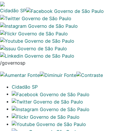
Cidadão SP
/governosp
Cidadão SP