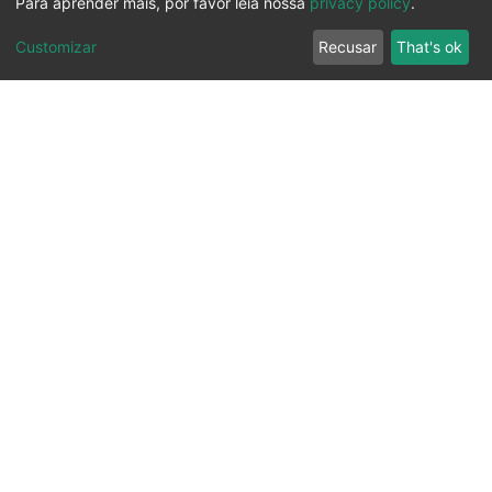
Para aprender mais, por favor leia nossa
privacy policy
.
Customizar
Recusar
That's ok
Ouvidoria
Transparência