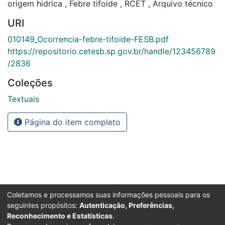
origem hidrica
,
Febre tifoide
,
RCET
,
Arquivo técnico
URI
010149_Ocorrencia-febre-tifoide-FESB.pdf
https://repositorio.cetesb.sp.gov.br/handle/123456789
/2836
Coleções
Textuais
Página do item completo
Coletamos e processamos suas informações pessoais para os
seguintes propósitos:
Autenticação, Preferências,
Reconhecimento e Estatísticas
.