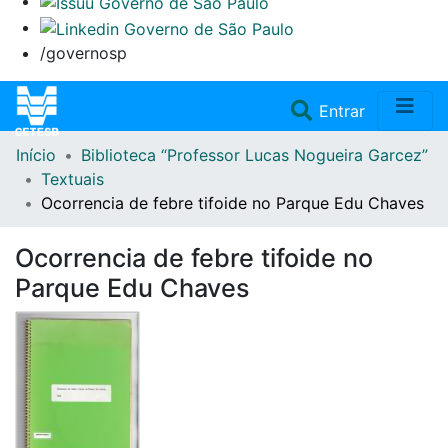
/governosp
(current)
Entrar
Início
Biblioteca “Professor Lucas Nogueira Garcez”
Home
Textuais
Ocorrencia de febre tifoide no Parque Edu Chaves
Coleções
Ocorrencia de febre tifoide no
Repositório
Parque Edu Chaves
Doações/Aquisições
Fale Conosco