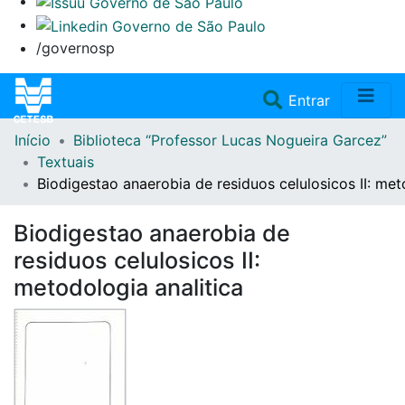
/governosp
(current)
Entrar
Início
Biblioteca “Professor Lucas Nogueira Garcez”
Home
Textuais
Biodigestao anaerobia de residuos celulosicos II: met
Coleções
Biodigestao anaerobia de
Repositório
residuos celulosicos II:
metodologia analitica
Doações/Aquisições
Fale Conosco