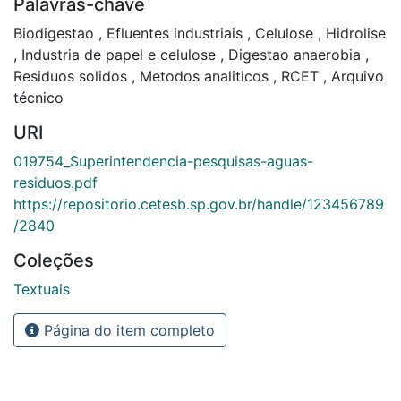
Palavras-chave
Biodigestao
,
Efluentes industriais
,
Celulose
,
Hidrolise
,
Industria de papel e celulose
,
Digestao anaerobia
,
Residuos solidos
,
Metodos analiticos
,
RCET
,
Arquivo
técnico
URI
019754_Superintendencia-pesquisas-aguas-
residuos.pdf
https://repositorio.cetesb.sp.gov.br/handle/123456789
/2840
Coleções
Textuais
Página do item completo