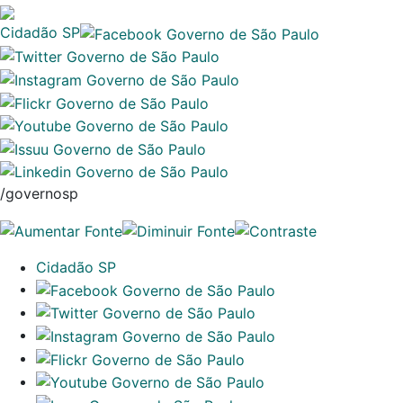
Cidadão SP
/governosp
Cidadão SP