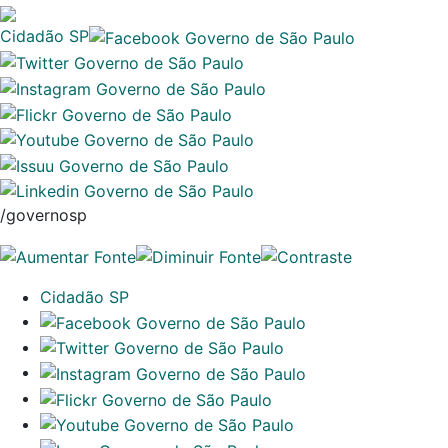
Cidadão SP
/governosp
Cidadão SP