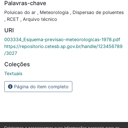
Palavras-chave
Poluicao do ar
,
Meteorologia
,
Dispersao de poluentes
,
RCET
,
Arquivo técnico
URI
003334_Esquema-previsao-meteorologicas-1978.pdf
https://repositorio.cetesb.sp.gov.br/handle/123456789
/3027
Coleções
Textuais
Página do item completo
Coletamos e processamos suas informações pessoais para os