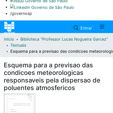
/governosp
(current)
Entrar
Início
Biblioteca “Professor Lucas Nogueira Garcez”
Home
Textuais
Esquema para a previsao das condicoes meteorologic
Coleções
Esquema para a previsao das
Repositório
condicoes meteorologicas
responsaveis pela dispersao de
Doações/Aquisições
poluentes atmosfericos
Fale Conosco