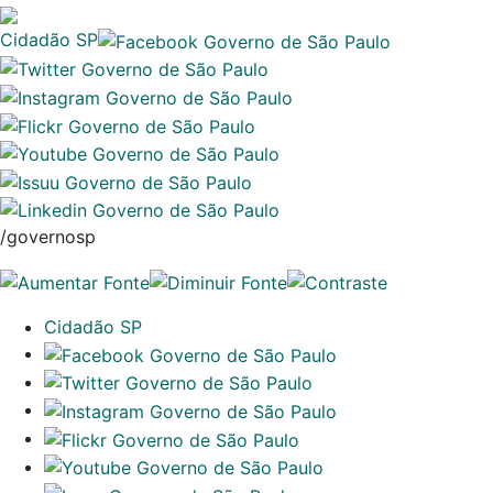
Cidadão SP
/governosp
Cidadão SP