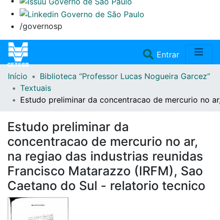
/governosp
(current)
Entrar
Início
Biblioteca “Professor Lucas Nogueira Garcez”
Home
Textuais
Estudo preliminar da concentracao de mercurio no ar,
Coleções
Estudo preliminar da
Repositório
concentracao de mercurio no ar,
na regiao das industrias reunidas
Doações/Aquisições
Francisco Matarazzo (IRFM), Sao
Caetano do Sul - relatorio tecnico
Fale Conosco