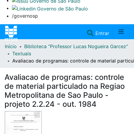
/governosp
(current)
Entrar
Início
Biblioteca “Professor Lucas Nogueira Garcez”
Home
Textuais
Avaliacao de programas: controle de material particu
Coleções
Avaliacao de programas: controle
Repositório
de material particulado na Regiao
Metropolitana de Sao Paulo -
Doações/Aquisições
projeto 2.2.24 - out. 1984
Fale Conosco