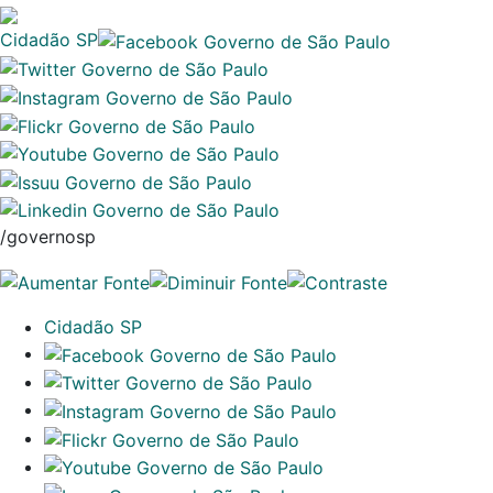
Cidadão SP
/governosp
Cidadão SP