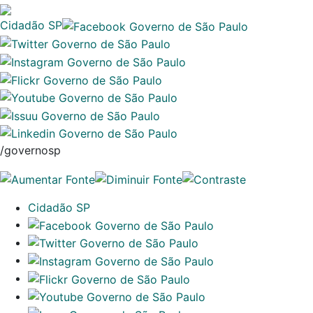
Cidadão SP
/governosp
Cidadão SP