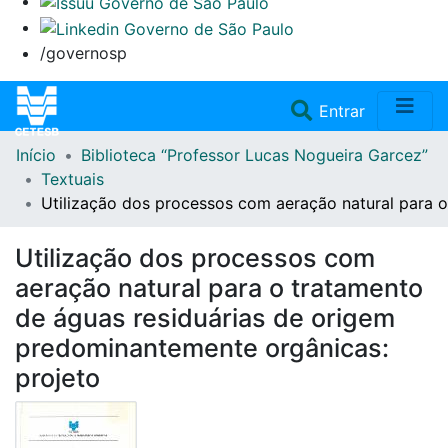
/governosp
(current)
Entrar
Início
Biblioteca “Professor Lucas Nogueira Garcez”
Home
Textuais
Utilização dos processos com aeração natural para 
Coleções
Utilização dos processos com
Repositório
aeração natural para o tratamento
de águas residuárias de origem
Doações/Aquisições
predominantemente orgânicas:
projeto
Fale Conosco