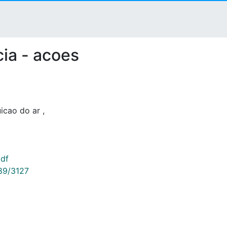
ia - acoes
icao do ar
,
pdf
789/3127