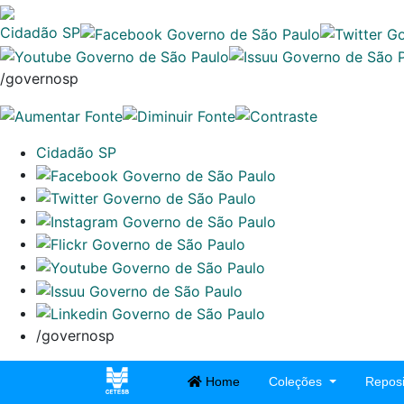
Cidadão SP
/governosp
Cidadão SP
/governosp
Home
Coleções
Reposi