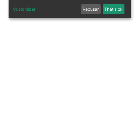
Customizar
Recusar
That's ok
tworks