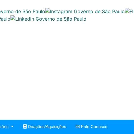
tório
Doações/Aquisições
Fale Conosco