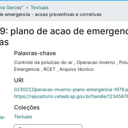
ira Garcez”
Textuais
e emergencia - acoes preventivas e corretivas
9: plano de acao de emergenc
vas
Palavras-chave
Controle da poluicao do ar
,
Operacao inverno
,
Polu
Emergencia
,
RCET
,
Arquivo técnico
URI
023027_Operacao-inverno-plano-emergencia-1979.
https://repositorio.cetesb.sp.gov.br/handle/123456
Coleções
Textuais
ia-