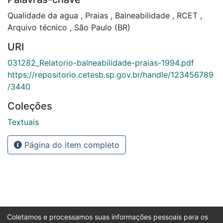
Qualidade da agua
,
Praias
,
Balneabilidade
,
RCET
,
Arquivo técnico
,
São Paulo (BR)
URI
031282_Relatorio-balneabilidade-praias-1994.pdf
https://repositorio.cetesb.sp.gov.br/handle/123456789
/3440
Coleções
Textuais
Página do item completo
Coletamos e processamos suas informações pessoais para os