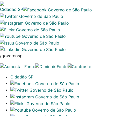
Cidadão SP
/governosp
Cidadão SP