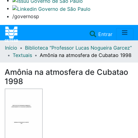
/governosp
(current)
Entrar
Início
Biblioteca “Professor Lucas Nogueira Garcez”
Home
Textuais
Amônia na atmosfera de Cubatao 1998
Coleções
Amônia na atmosfera de Cubatao
1998
Repositório
Doações/Aquisições
Fale Conosco