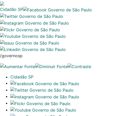
Cidadão SP
/governosp
Cidadão SP