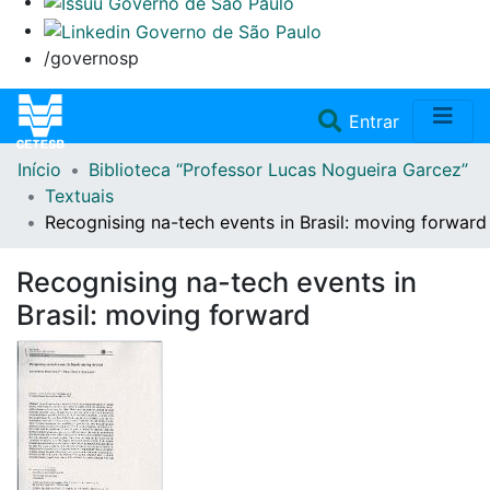
/governosp
(current)
Entrar
Início
Biblioteca “Professor Lucas Nogueira Garcez”
Home
Textuais
Recognising na-tech events in Brasil: moving forward
Coleções
Recognising na-tech events in
Repositório
Brasil: moving forward
Doações/Aquisições
Fale Conosco