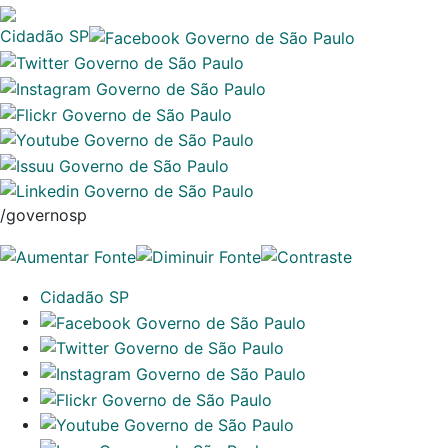
Cidadão SP
/governosp
Cidadão SP