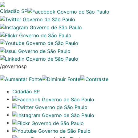
Cidadão SP
/governosp
Cidadão SP