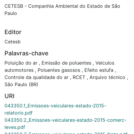
CETESB - Companhia Ambiental do Estado de São
Paulo
Editor
Cetesb
Palavras-chave
Poluição do ar
,
Emissão de poluentes
,
Veículos
automotores
,
Poluentes gasosos
,
Efeito estufa
,
Controle da qualidade do ar
,
RCET
,
Arquivo técnico
,
São Paulo (BR)
URI
043350.1_Emissoes-veiculares-estado-2015-
relatorio.pdf
043350.2_Emissoes-veiculares-estado-2015-comerc-
leves.pdf