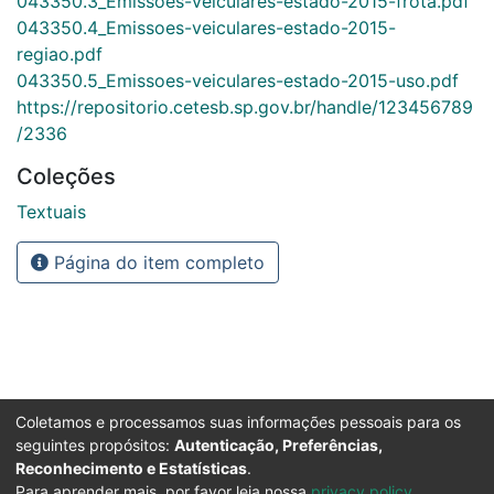
043350.3_Emissoes-veiculares-estado-2015-frota.pdf
043350.4_Emissoes-veiculares-estado-2015-
regiao.pdf
043350.5_Emissoes-veiculares-estado-2015-uso.pdf
https://repositorio.cetesb.sp.gov.br/handle/123456789
/2336
Coleções
Textuais
Página do item completo
Coletamos e processamos suas informações pessoais para os
seguintes propósitos:
Autenticação, Preferências,
Reconhecimento e Estatísticas
.
Para aprender mais, por favor leia nossa
privacy policy
.