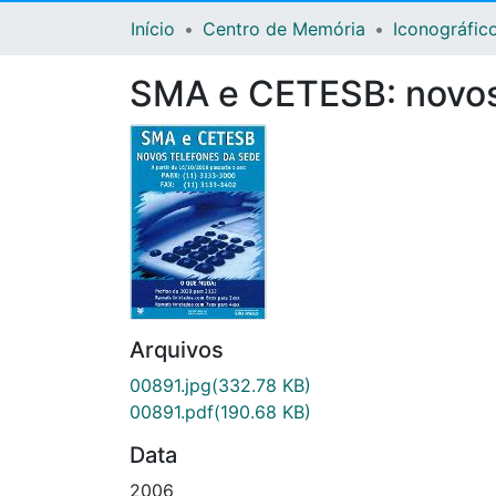
Início
Centro de Memória
Iconográfic
SMA e CETESB: novos 
Arquivos
00891.jpg
(332.78 KB)
00891.pdf
(190.68 KB)
Data
2006