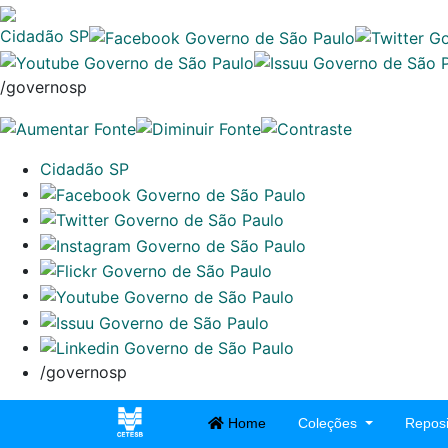
Cidadão SP
/governosp
Cidadão SP
/governosp
Home
Coleções
Reposi