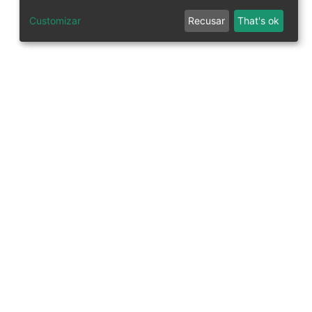
Customizar
Recusar
That's ok
tworks