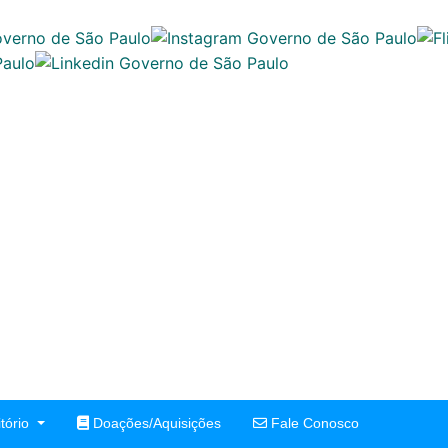
tório
Doações/Aquisições
Fale Conosco