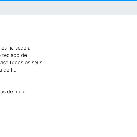
nes na sede a
e teclado de
Avise todos os seus
de [...]
as de meio