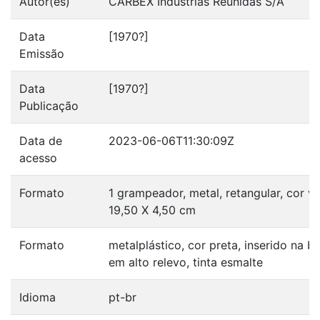
Autor(es)
CARBEX Indústrias Reunidas S/A
Data
[1970?]
Emissão
Data
[1970?]
Publicação
Data de
2023-06-06T11:30:09Z
acesso
Formato
1 grampeador, metal, retangular, cor v
19,50 X 4,50 cm
Formato
metalplástico, cor preta, inserido na 
em alto relevo, tinta esmalte
Idioma
pt-br