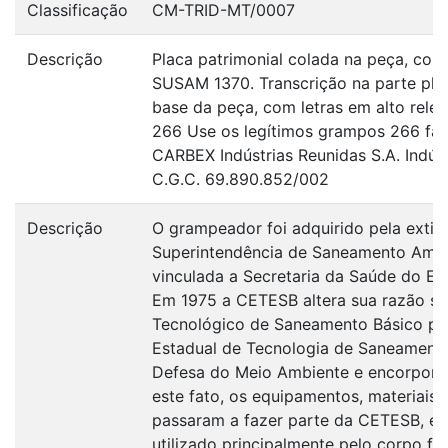
Classificação
CM-TRID-MT/0007
Descrição
Placa patrimonial colada na peça, com 
SUSAM 1370. Transcrição na parte plás
base da peça, com letras em alto rel
266 Use os legítimos grampos 266 fab
CARBEX Indústrias Reunidas S.A. Indústr
C.G.C. 69.890.852/002
Descrição
O grampeador foi adquirido pela exti
Superintendência de Saneamento Ambi
vinculada a Secretaria da Saúde do Es
Em 1975 a CETESB altera sua razão so
Tecnológico de Saneamento Básico p
Estadual de Tecnologia de Saneamento
Defesa do Meio Ambiente e encorpor
este fato, os equipamentos, materiais 
passaram a fazer parte da CETESB, e 
utilizado principalmente pelo corpo f