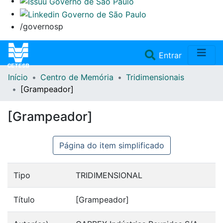
/governosp
(current)
Entrar
Início
Centro de Memória
Tridimensionais
Home
[Grampeador]
Coleções
[Grampeador]
Repositório
Página do item simplificado
Doações/Aquisições
Tipo
TRIDIMENSIONAL
Fale Conosco
Título
[Grampeador]