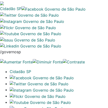
Cidadão SP
/governosp
Cidadão SP