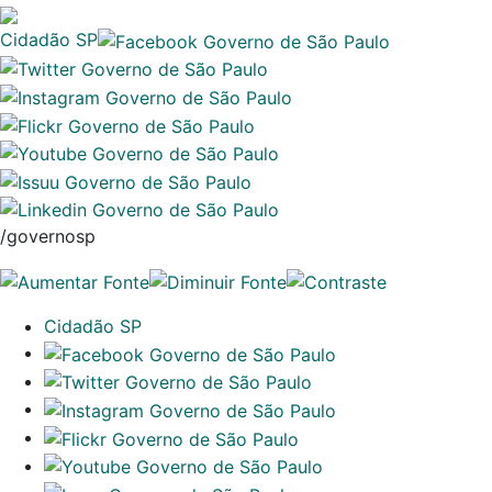
Cidadão SP
/governosp
Cidadão SP