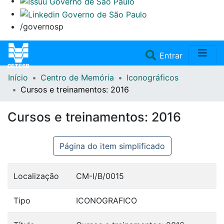
/governosp
(current)
Entrar
Início
Centro de Memória
Iconográficos
Home
Cursos e treinamentos: 2016
Coleções
Cursos e treinamentos: 2016
Repositório
Página do item simplificado
Doações/Aquisições
Localização
CM-I/B/0015
Fale Conosco
Tipo
ICONOGRAFICO