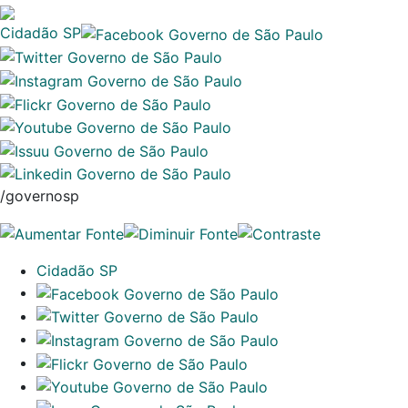
Cidadão SP
/governosp
Cidadão SP