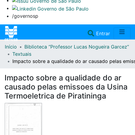
/governosp
(current)
Entrar
Início
Biblioteca “Professor Lucas Nogueira Garcez”
Home
Textuais
Impacto sobre a qualidade do ar causado pelas emiss
Coleções
Impacto sobre a qualidade do ar
Repositório
causado pelas emissoes da Usina
Termoeletrica de Piratininga
Doações/Aquisições
Fale Conosco