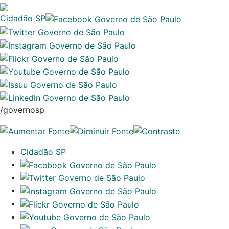
Cidadão SP
/governosp
Cidadão SP