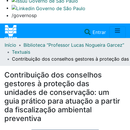
/governosp
(current)
Entrar
Início
Biblioteca “Professor Lucas Nogueira Garcez”
Home
Textuais
Contribuição dos conselhos gestores à proteção das 
Coleções
Contribuição dos conselhos
Repositório
gestores à proteção das
unidades de conservação: um
Doações/Aquisições
guia prático para atuação a partir
da fiscalização ambiental
Fale Conosco
preventiva