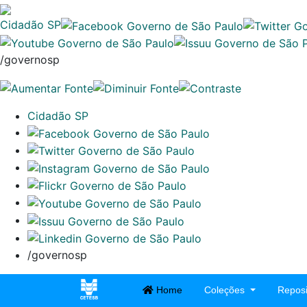
Cidadão SP
/governosp
Cidadão SP
/governosp
Home
Coleções
Reposi