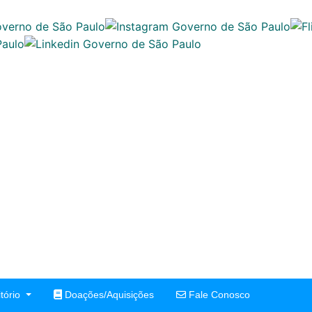
tório
Doações/Aquisições
Fale Conosco