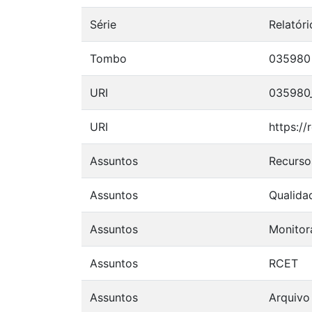
Série
Relatór
Tombo
035980
URI
035980_
URI
https:/
Assuntos
Recurso
Assuntos
Qualida
Assuntos
Monito
Assuntos
RCET
Assuntos
Arquivo