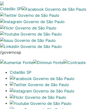
Cidadão SP
/governosp
Cidadão SP