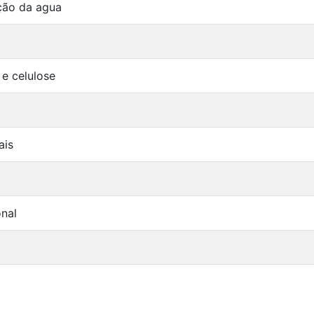
ção da agua
 e celulose
ais
onal