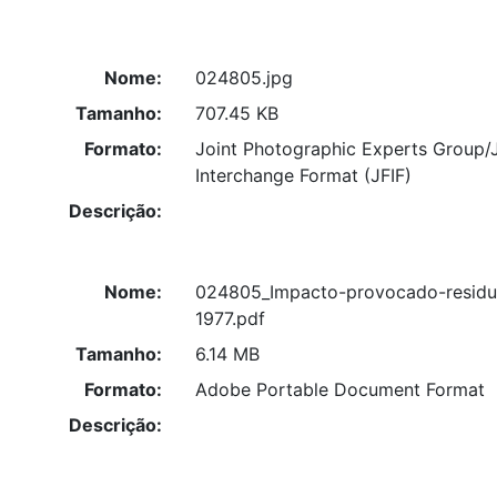
Nome:
024805.jpg
Tamanho:
707.45 KB
Formato:
Joint Photographic Experts Group/
Interchange Format (JFIF)
Descrição:
Nome:
024805_Impacto-provocado-resid
1977.pdf
Tamanho:
6.14 MB
Formato:
Adobe Portable Document Format
Descrição: