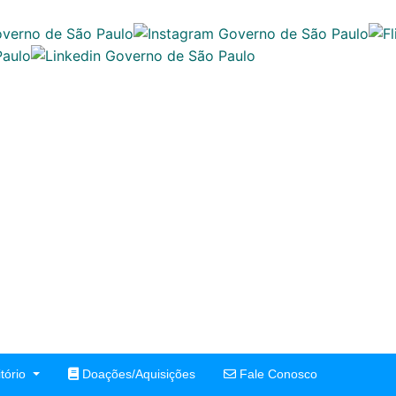
tório
Doações/Aquisições
Fale Conosco