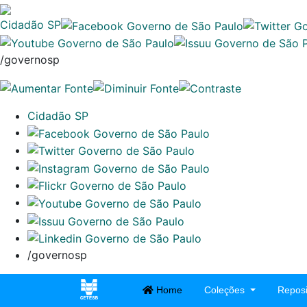
Cidadão SP
/governosp
Cidadão SP
/governosp
Home
Coleções
Reposi