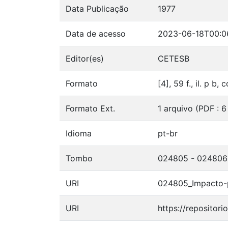
Data Publicação
1977
Data de acesso
2023-06-18T00:0
Editor(es)
CETESB
Formato
[4], 59 f., il. p b,
Formato Ext.
1 arquivo (PDF : 
Idioma
pt-br
Tombo
024805 - 024806
URI
024805_Impacto-
URI
https://repositor