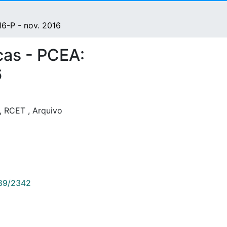
16-P - nov. 2016
cas - PCEA:
6
,
RCET
,
Arquivo
789/2342