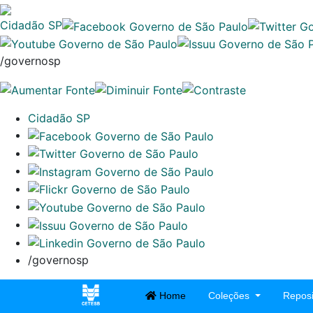
Cidadão SP
/governosp
Cidadão SP
/governosp
Home
Coleções
Reposi