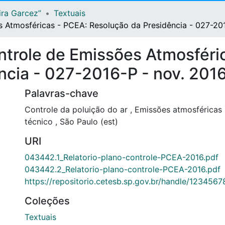
ira Garcez”
Textuais
s Atmosféricas - PCEA: Resolução da Presidência - 027-20
ontrole de Emissões Atmosféri
ncia - 027-2016-P - nov. 201
Palavras-chave
Controle da poluição do ar
,
Emissões atmosféricas
técnico
,
São Paulo (est)
URI
043442.1_Relatorio-plano-controle-PCEA-2016.pdf
043442.2_Relatorio-plano-controle-PCEA-2016.pdf
https://repositorio.cetesb.sp.gov.br/handle/123456
Coleções
Textuais