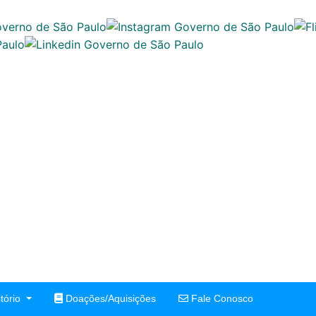
tório
Doações/Aquisições
Fale Conosco