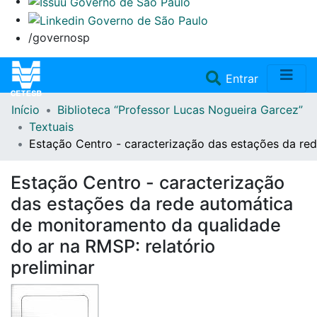
/governosp
(current)
Entrar
Início
Biblioteca “Professor Lucas Nogueira Garcez”
Home
Textuais
Estação Centro - caracterização das estações da red
Coleções
Estação Centro - caracterização
Repositório
das estações da rede automática
de monitoramento da qualidade
Doações/Aquisições
do ar na RMSP: relatório
preliminar
Fale Conosco