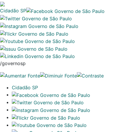
Cidadão SP
/governosp
Cidadão SP