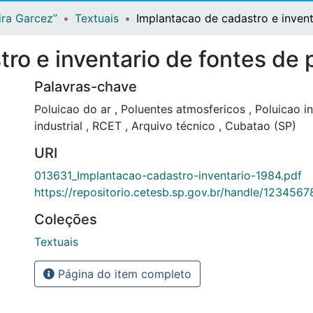
ira Garcez”
Textuais
Implantacao de cadastro e invent
ro e inventario de fontes de 
Palavras-chave
Poluicao do ar
,
Poluentes atmosfericos
,
Poluicao in
industrial
,
RCET
,
Arquivo técnico
,
Cubatao (SP)
URI
013631_Implantacao-cadastro-inventario-1984.pdf
https://repositorio.cetesb.sp.gov.br/handle/123456
Coleções
Textuais
Página do item completo