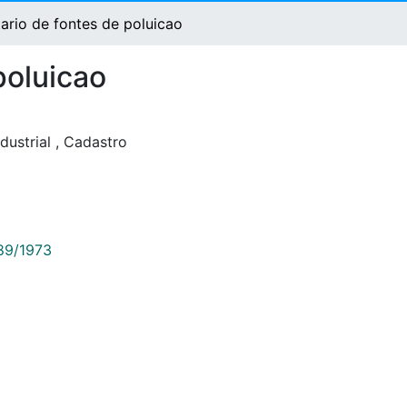
ario de fontes de poluicao
poluicao
dustrial
,
Cadastro
789/1973