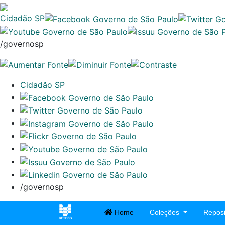
Cidadão SP
/governosp
Cidadão SP
/governosp
Home
Coleções
Reposi