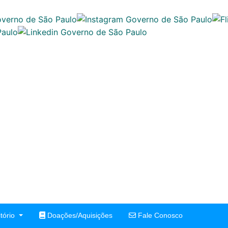
tório
Doações/Aquisições
Fale Conosco