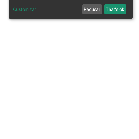
Customizar
Recusar
That's ok
tworks