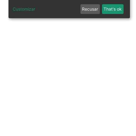
Customizar
Recusar
That's ok
tworks