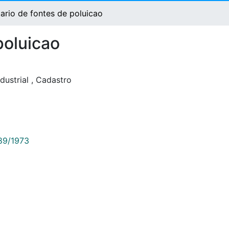
ario de fontes de poluicao
poluicao
dustrial
,
Cadastro
789/1973