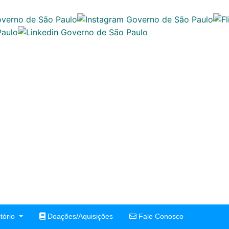
tório
Doações/Aquisições
Fale Conosco