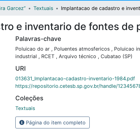
ira Garcez”
Textuais
Implantacao de cadastro e invent
ro e inventario de fontes de 
Palavras-chave
Poluicao do ar
,
Poluentes atmosfericos
,
Poluicao in
industrial
,
RCET
,
Arquivo técnico
,
Cubatao (SP)
URI
013631_Implantacao-cadastro-inventario-1984.pdf
https://repositorio.cetesb.sp.gov.br/handle/123456
Coleções
Textuais
Página do item completo