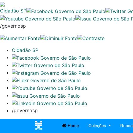
Cidadão SP
/governosp
Cidadão SP
/governosp
Home
Coleções
Reposi