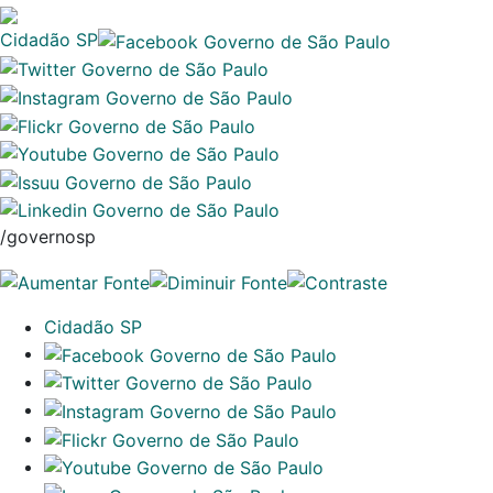
Cidadão SP
/governosp
Cidadão SP