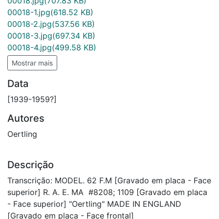
00018.jpg
(707.83 KB)
00018-1.jpg
(618.52 KB)
00018-2.jpg
(537.56 KB)
00018-3.jpg
(697.34 KB)
00018-4.jpg
(499.58 KB)
Mostrar mais
Data
[1939-1959?]
Autores
Oertling
Descrição
Transcrição: MODEL. 62 F.M [Gravado em placa - Face
superior] R. A. E. MA #8208; 1109 [Gravado em placa
- Face superior] "Oertling" MADE IN ENGLAND
[Gravado em placa - Face frontal]