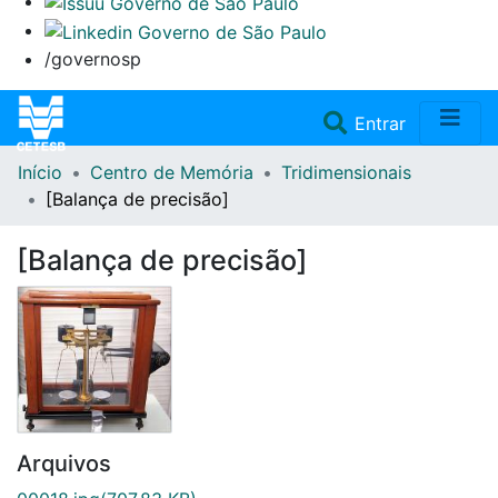
/governosp
(current)
Entrar
Início
Centro de Memória
Tridimensionais
Home
[Balança de precisão]
Coleções
[Balança de precisão]
Repositório
Doações/Aquisições
Fale Conosco
Arquivos