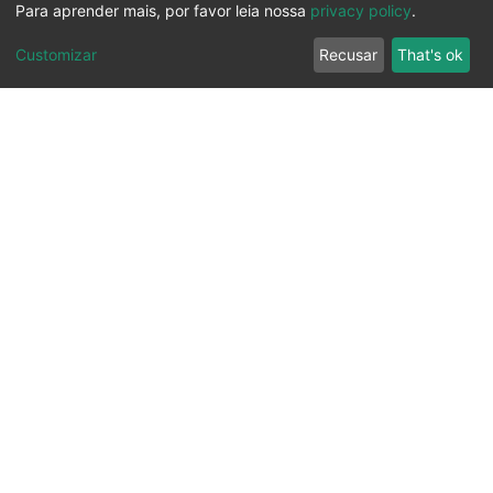
Para aprender mais, por favor leia nossa
privacy policy
.
Customizar
Recusar
That's ok
Ouvidoria
Transparência