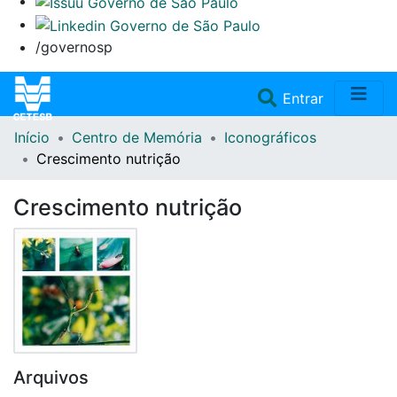
/governosp
(current)
Entrar
Início
Centro de Memória
Iconográficos
Home
Crescimento nutrição
Coleções
Crescimento nutrição
Repositório
Doações/Aquisições
Fale Conosco
Arquivos