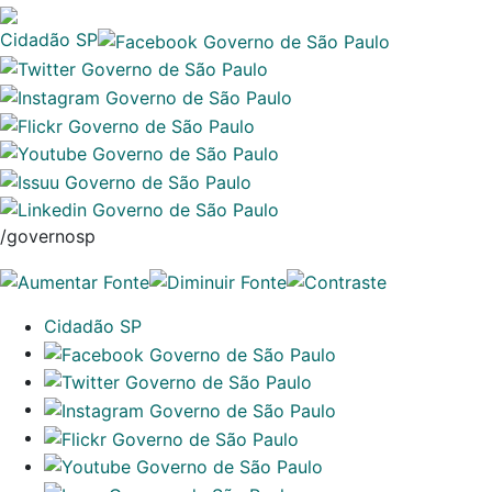
Cidadão SP
/governosp
Cidadão SP