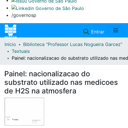
/governosp
(current)
Entrar
Início
Biblioteca “Professor Lucas Nogueira Garcez”
Home
Textuais
Painel: nacionalizacao do substrato utilizado nas m
Coleções
Painel: nacionalizacao do
Repositório
substrato utilizado nas medicoes
de H2S na atmosfera
Doações/Aquisições
Fale Conosco