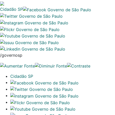
Cidadão SP
/governosp
Cidadão SP