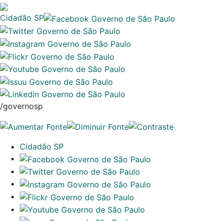
Cidadão SP
/governosp
Cidadão SP