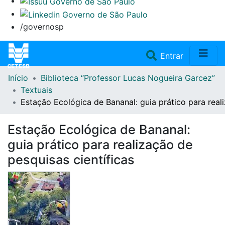
/governosp
(current)
Entrar
Início
Biblioteca “Professor Lucas Nogueira Garcez”
Home
Textuais
Estação Ecológica de Bananal: guia prático para reali
Coleções
Estação Ecológica de Bananal:
Repositório
guia prático para realização de
pesquisas científicas
Doações/Aquisições
Fale Conosco