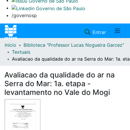
/governosp
(current)
Entrar
Início
Biblioteca “Professor Lucas Nogueira Garcez”
Home
Textuais
Avaliacao da qualidade do ar na Serra do Mar: 1a. e
Coleções
Avaliacao da qualidade do ar na
Repositório
Serra do Mar: 1a. etapa -
levantamento no Vale do Mogi
Doações/Aquisições
Fale Conosco