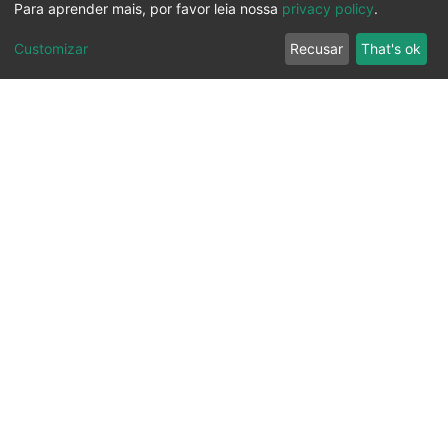
Para aprender mais, por favor leia nossa
privacy policy
.
Customizar
Recusar
That's ok
Ouvidoria
Transparência