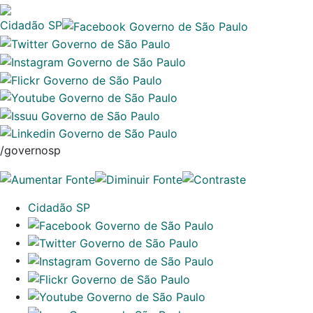
Cidadão SP
/governosp
Cidadão SP