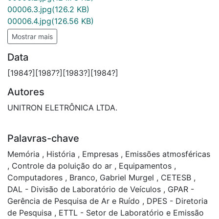
00006.3.jpg
(126.2 KB)
00006.4.jpg
(126.56 KB)
Mostrar mais
Data
[1984?][1987?][1983?][1984?]
Autores
UNITRON ELETRÔNICA LTDA.
Palavras-chave
Memória
,
História
,
Empresas
,
Emissões atmosféricas
,
Controle da poluição do ar
,
Equipamentos
,
Computadores
,
Branco, Gabriel Murgel
,
CETESB
,
DAL - Divisão de Laboratório de Veículos
,
GPAR -
Gerência de Pesquisa de Ar e Ruído
,
DPES - Diretoria
de Pesquisa
,
ETTL - Setor de Laboratório e Emissão